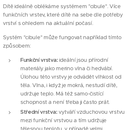
Dítě ideálně oblékáme systémem "cibule". Více
funkčních vrstev, které dítě na sebe dle potřeby
vrství s ohledem na aktuální počasí.
Systém "cibule" může fungovat například tímto
způsobem:
Funkční vrstva:
ideální jsou přírodní
materiály jako merino vlna či hedvábí.
Úlohou této vrstvy je odvádět vlhkost od
těla. Vlna, i když je mokrá, nestudí dítě,
udržuje teplo. Má též samo-čistící
schopnost a není třeba ji často prát.
Střední vrstva:
vytváří vzduchovou vrstvu
mezi funkční vrstvou a tím udržuje
tělesnou teplotu, v případě velmi