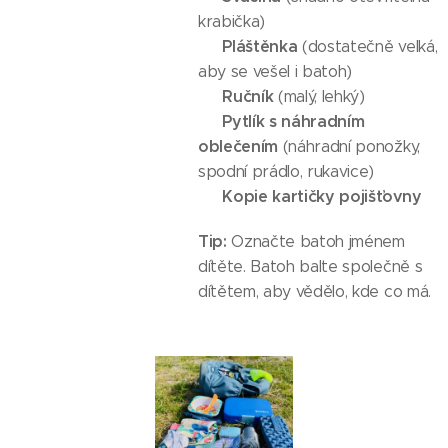
krabička)
Pláštěnka
✅
(dostatečně velká,
aby se vešel i batoh)
Ručník
✅
(malý, lehký)
Pytlík s náhradním
✅
oblečením
(náhradní ponožky,
spodní prádlo, rukavice)
Kopie kartičky pojišťovny
✅
Tip:
Označte batoh jménem
dítěte. Batoh balte společně s
dítětem, aby vědělo, kde co má.