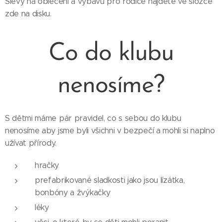
Slevy na oblečení a výbavu pro rodiče najdete ve složce
zde na disku.
Co do klubu
nenosíme?
S dětmi máme pár pravidel, co s sebou do klubu
nenosíme aby jsme byli všichni v bezpečí a mohli si naplno
užívat přírody.
hračky
prefabrikované sladkosti jako jsou lízátka,
bonbóny a žvýkačky
léky