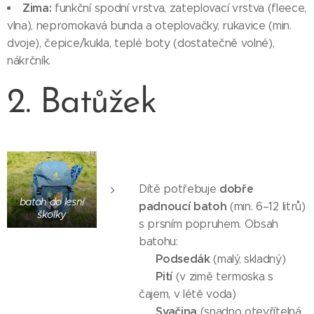
Zima:
funkční spodní vrstva, zateplovací vrstva (fleece,
vlna), nepromokavá bunda a oteplovačky, rukavice (min.
dvoje), čepice/kukla, teplé boty (dostatečně volné),
nákrčník.
2. Batůžek
dobře
Dítě potřebuje
batoh do lesní
padnoucí batoh
(min. 6–12 litrů)
školky
s prsním popruhem. Obsah
batohu:
Podsedák
✅
(malý, skladný)
Pití
✅
(v zimě termoska s
čajem, v létě voda)
Svačina
✅
(snadno otevřítelná