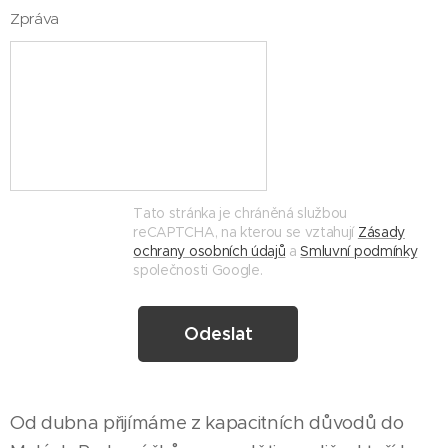
Zpráva
Tato stránka je chráněná službou
reCAPTCHA, na kterou se vztahují
Zásady
ochrany osobních údajů
a
Smluvní podmínky
společnosti Google.
Odeslat
Od dubna přijímáme z kapacitních důvodů do