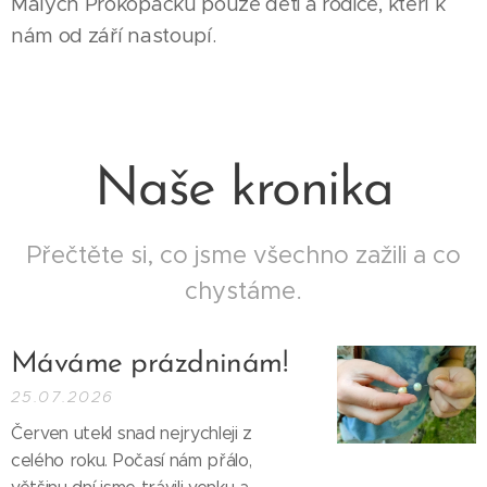
Malých Prokopáčků pouze děti a rodiče, kteří k
nám od září nastoupí.
Naše kronika
Přečtěte si, co jsme všechno zažili a co
chystáme.
Máváme prázdninám!
25.07.2026
Červen utekl snad nejrychleji z
celého roku. Počasí nám přálo,