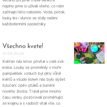
většinu dní jsme trávili venku a
naplno jsme si užívali všeho, co nám
začínající léto nabízelo. Voda, potok,
louky, les i slunce se staly našimi
každodenními společníky.
Všechno kvete!
12.06.2026
Květen nás letos přivítal v celé své
kráse. Louky se proměnily v moře
pampelišek, vzduch byl plný vůně
květů a všude kolem nás bylo slyšet
bzučení, zpěv ptáků a šumění
nového života. Trávili jsme mnoho
času venku, pozorovali proměňující
se krajinu a s radostí vítali vše, co