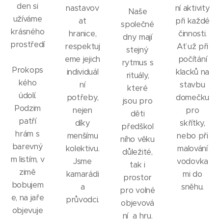
den si
nastavov
ní aktivity
Naše
užíváme
at
při každé
společné
krásného
hranice,
činnosti.
dny mají
prostředí
respektuj
Ať už při
stejný
eme jejich
počítání
rytmus s
Prokops
individuál
klacků na
rituály,
kého
ní
stavbu
které
údolí.
potřeby,
domečku
jsou pro
Podzim
nejen
pro
děti
patří
díky
skřítky,
předškol
hrám s
menšímu
nebo při
ního věku
barevný
kolektivu.
malování
důležité,
m listím, v
Jsme
vodovka
tak i
zimě
kamarádi
mi do
prostor
bobujem
a
sněhu.
pro volné
e, na jaře
průvodci.
objevová
objevuje
ní a hru.