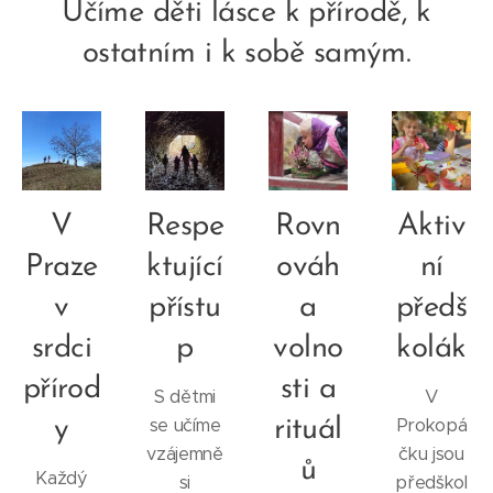
Učíme děti lásce k přírodě, k
ostatním i k sobě samým.
V
Respe
Rovn
Aktiv
Praze
ktující
ováh
ní
v
přístu
a
předš
srdci
p
volno
kolák
přírod
sti a
S dětmi
V
se učíme
Prokopá
y
rituál
vzájemně
čku jsou
ů
Každý
si
předškol