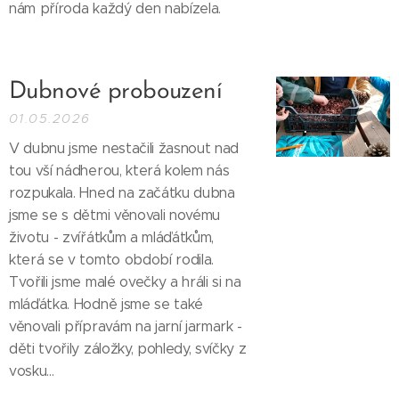
nám příroda každý den nabízela.
Dubnové probouzení
01.05.2026
V dubnu jsme nestačili žasnout nad
tou vší nádherou, která kolem nás
rozpukala. Hned na začátku dubna
jsme se s dětmi věnovali novému
životu - zvířátkům a mláďátkům,
která se v tomto období rodila.
Tvořili jsme malé ovečky a hráli si na
mláďátka. Hodně jsme se také
věnovali přípravám na jarní jarmark -
děti tvořily záložky, pohledy, svíčky z
vosku...