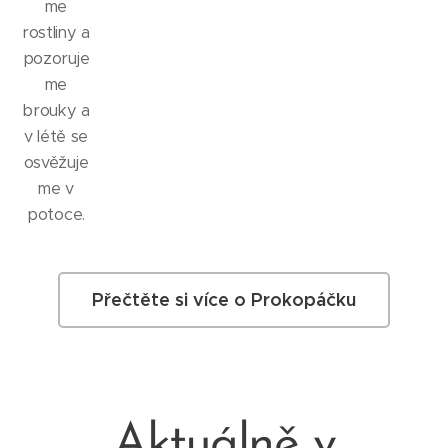
me
rostliny a
pozoruje
me
brouky a
v létě se
osvěžuje
me v
potoce.
Přečtěte si více o Prokopáčku
Aktuálně v